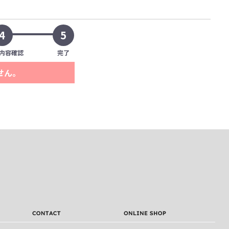
4
5
内容確認
完了
せん。